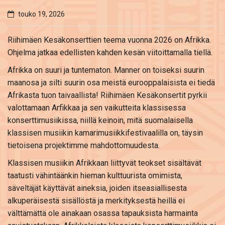
touko 19, 2026
Riihimäen Kesäkonserttien teema vuonna 2026 on Afrikka.
Ohjelma jatkaa edellisten kahden kesän viitoittamalla tiellä.
Afrikka on suuri ja tuntematon. Manner on toiseksi suurin
maanosa ja silti suurin osa meistä eurooppalaisista ei tiedä
Afrikasta tuon taivaallista! Riihimäen Kesäkonsertit pyrkii
valottamaan Arfikkaa ja sen vaikutteita klassisessa
konserttimusiikissa, niillä keinoin, mitä suomalaisella
klassisen musiikin kamarimusiikkifestivaalilla on, täysin
tietoisena projektimme mahdottomuudesta.
Klassisen musiikin Afrikkaan liittyvät teokset sisältävät
taatusti vähintäänkin hieman kulttuurista omimista,
säveltäjät käyttävät aineksia, joiden itseasiallisesta
alkuperäisestä sisällöstä ja merkityksestä heillä ei
välttämättä ole ainakaan osassa tapauksista harmainta