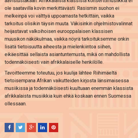
aavistustakaan. Afrikkalaista klassista konserttimusiikkia ei
ole saatavilla kovin merkittävästi. Rasismin suohon ei
melkeinpä voi välttyä uppoamasta hetkittäin, vaikka
tarkoitus olisikin täysin muuta. Väkisinkin ohjelmistovalinnat
heijastavat valkoihoisen eurooppalaisen klassisen
muusikon näkökulmaa, vaikka nöyrä tarkoituksemme onkin
lisätä tietoisuutta aiheesta ja mielenkiintoa siihen,
eikäesittää sellaista asiantuntemusta, mikä on mahdollista
todennäköisesti vain afrikkalaiselle henkilölle.
Tavoitteemme toteutuu, jos kuulija lähtee Riihimäeltä
tietoisempana Afrikan vaikutteiden kirjosta länsimaisessa
musiikissa ja todennäköisesti kuultuaan enemmän klassista
afrikkalaista musiikkia kuin ehkä koskaan ennen Suomessa
ollessaan.